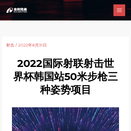
跳
至
内
容
射击
/
2022年8月31日
2022国际射联射击世
界杯韩国站50米步枪三
种姿势项目