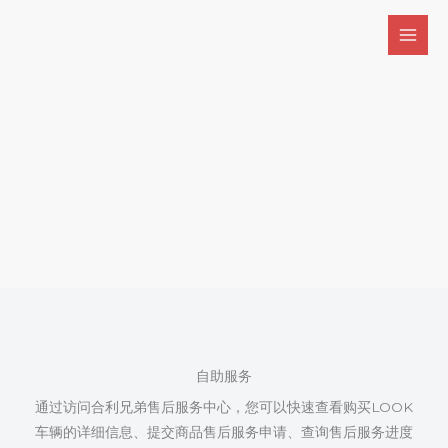
跳
至
内
容
服务中心
Services
自助服务
通过访问合利兄弟售后服务中心，您可以快速查看购买LOOK
车辆的详细信息、提交商品售后服务申请、查询售后服务进度