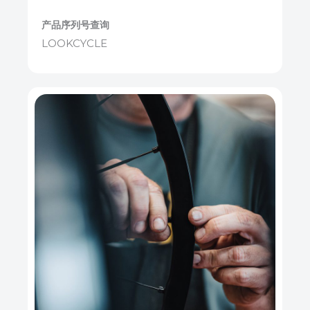
产品序列号查询
LOOKCYCLE