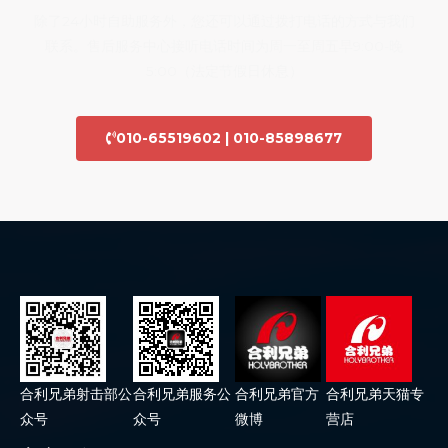
除了24小时自助服务外，您还可以通过拨打电话的方式与我们
联系。售后服务中心接听电话时间为周一至周五早9:00-晚
5:00（法定节假日休息）
010-65519602 | 010-85898677
合利兄弟射击部公
合利兄弟服务公
合利兄弟官方
合利兄弟天猫专
众号
众号
微博
营店