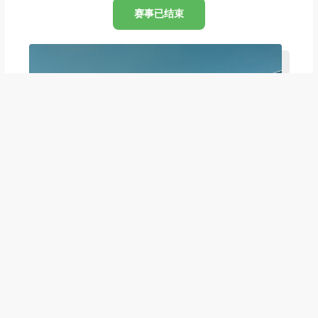
赛事已结束
步手枪项目
国家步手枪射击队巴黎奥运会最终队伍选拔赛（第一场）
地点：广西南宁-三塘体育训练基地
时间：2024年1月31日-2月8日